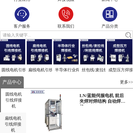
客户服务
联系我们
产品分类
请输入关键字...
圆线电机引线焊接
扁线电机引线焊接
半导体行业焊接机
丝包线/麦拉线/利兹线焊接
成型压方焊
产品中心
更多>>
圆线电机
LN/蓝能伺服电机 前后
引线焊接
夹焊对焊结构 自动焊接
机
机
扁线电机
引线焊接
机