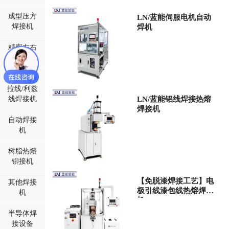
成型压方
LN/蓝能伺服电机自动
焊接机
焊机
精密左右
夹焊机
丝包线/麦
拉线/利兹
线焊接机
LN/蓝能铝线焊接热熔
焊接机
自动焊接
机
树脂热熔
铆接机
【免脱漆焊接工艺】电
其他焊接
极引线漆包线热熔焊接
机
机
半导体焊
接设备