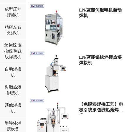
成型压方
LN/蓝能伺服电机自动
焊接机
焊机
精密左右
夹焊机
丝包线/麦
拉线/利兹
线焊接机
LN/蓝能铝线焊接热熔
焊接机
自动焊接
机
树脂热熔
铆接机
【免脱漆焊接工艺】电
其他焊接
极引线漆包线热熔焊接
机
机
半导体焊
接设备