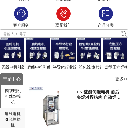
客户服务
联系我们
产品分类
请输入关键字...
圆线电机引线焊接
扁线电机引线焊接
半导体行业焊接机
丝包线/麦拉线/利兹线焊接
成型压方焊
产品中心
更多>>
圆线电机
LN/蓝能伺服电机 前后
引线焊接
夹焊对焊结构 自动焊接
机
机
扁线电机
引线焊接
机